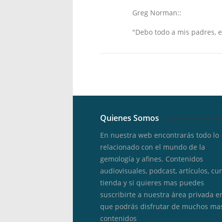
Greg Norman::
"Debo todo a mis padres, 
Quienes Somos
En nuestra web encontrarás todo lo
relacionado con el mundo de la
gemología y afines. Contenidos
audiovisuales, podcast, artículos, cur
tienda y si quieres mas puedes
suscribirte a nuestra área privada e
que podrás disfrutar de muchos ma
contenidos