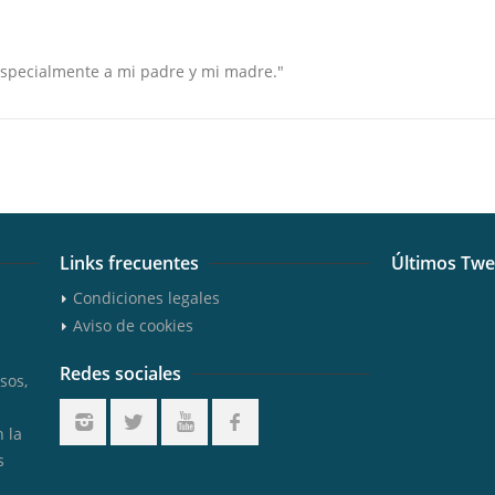
especialmente a mi padre y mi madre."
Links frecuentes
Últimos Twe
Condiciones legales
Aviso de cookies
Redes sociales
sos,
n la
s