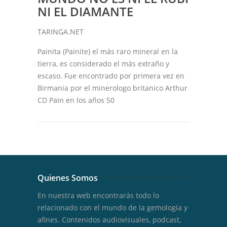
NI EL DIAMANTE
TARINGA.NET
Painita (Painite) el más raro mineral en la
tierra, es considerado el más extraño y
escaso. Fue encontrado por primera vez en
Birmania por el minerologo britanico Arthur
CD Pain en los años 50
Quienes Somos
En nuestra web encontrarás todo lo
relacionado con el mundo de la gemología y
afines. Contenidos audiovisuales, podcast,